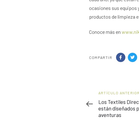
ocasiones sus equipos y
productos de limpieza e
Conoce más en
www.nik
COMPARTIR
Artículo
ARTÍCULO ANTERIO
anterior
Los Textiles Dire
están diseñados p
aventuras