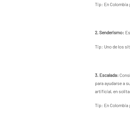
Tip: En Colombia p
2. Senderismo:
Est
Tip:
Uno de los s
3. Escalada:
Consi
para ayudarse a su
artificial, en solit
Tip: En Colombia 