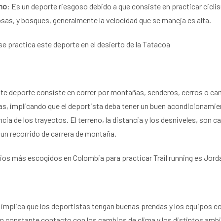
mo
: Es un deporte riesgoso debido a que consiste en practicar cicl
as, y bosques, generalmente la velocidad que se maneja es alta.
e practica este deporte en el desierto de la Tatacoa
te deporte consiste en correr por montañas, senderos, cerros o c
cas, implicando que el deportista deba tener un buen acondicionamien
cia de los trayectos. El terreno, la distancia y los
desniveles, son ca
un recorrido de carrera de montaña.
tios más escogidos en Colombia para practicar Trail running es Jord
 implica que los deportistas tengan buenas prendas y los equipos 
en constante contacto con los cambios de clima y los distintos ambi