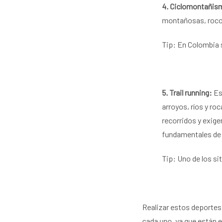
4. Ciclomontañis
montañosas, rocos
Tip: En Colombia s
5. Trail running:
Es
arroyos, ríos y ro
recorridos y exigen
fundamentales de 
Tip: Uno de los si
Realizar estos deportes
cada uno,
ya que están 