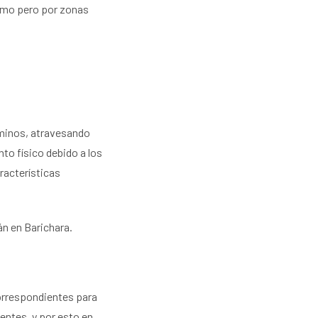
ismo pero por zonas
aminos, atravesando
to físico debido a los
racterísticas
án en Barichara.
correspondientes para
entes, y por esto en